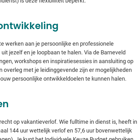
dienst) is deze flexibiliteit beperkt.
ontwikkeling
m te werken aan je persoonlijke en professionele
uit jezelf en je loopbaan te halen. Via de Barneveld
gen, workshops en inspiratiesessies in aansluiting op
n overleg met je leidinggevende zijn er mogelijkheden
m jouw persoonlijke ontwikkeldoelen te kunnen halen.
en
ht op vakantieverlof. Wie fulltime in dienst is, heeft in
aal 144 uur wettelijk verlof en 57,6 uur bovenwettelijk
 dagen). Je kunt het Individuele Keuze Budget gebruiken