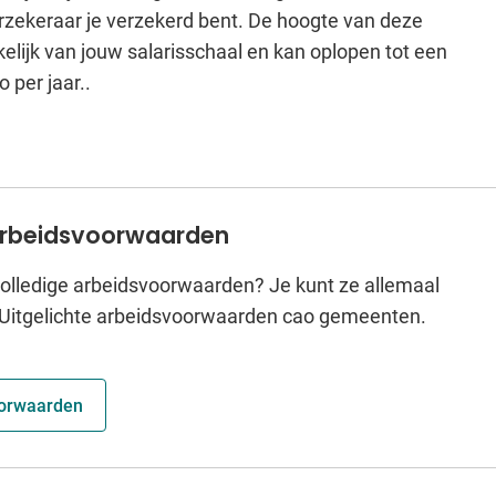
rzekeraar je verzekerd bent. De hoogte van deze
externe
lijk van jouw salarisschaal en kan oplopen tot een
website)
 per jaar..
arbeidsvoorwaarden
olledige arbeidsvoorwaarden? Je kunt ze allemaal
 Uitgelichte arbeidsvoorwaarden cao gemeenten.
oorwaarden