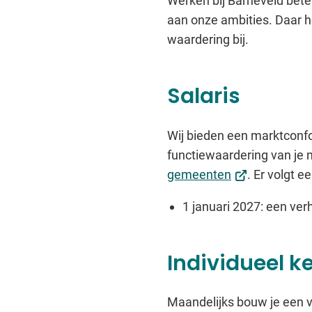
Werken bij Barneveld betek
aan onze ambities. Daar 
waardering bij.
Salaris
Wij bieden een marktconfo
functiewaardering van je 
(Verwijst
gemeenten
. Er volgt e
naar
1 januari 2027: een ver
een
externe
website)
Individueel k
Maandelijks bouw je een v