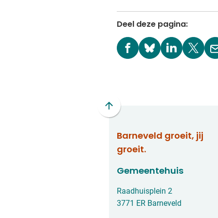
Deel deze pagina:
(Verwijst
(Verwijst
(Verwijst
(Verwi
naar
naar
naar
naar
een
een
een
een
externe
externe
externe
exter
website)
website)
website)
websit
Scroll
naar
Barneveld groeit, jij
boven
naar
groeit.
het
Gemeentehuis
begin
van
Raadhuisplein 2
de
3771 ER Barneveld
paginainhoud