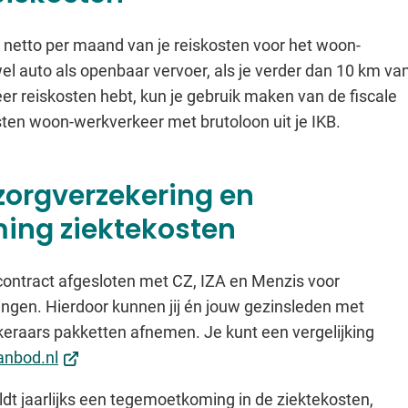
6 netto per maand van je reiskosten voor het woon-
l auto als openbaar vervoer, als je verder dan 10 km va
er reiskosten hebt, kun je gebruik maken van de fiscale
sten woon-werkverkeer met brutoloon uit je IKB.
 zorgverzekering en
ng ziektekosten
 contract afgesloten met CZ, IZA en Menzis voor
ngen. Hierdoor kunnen jij én jouw gezinsleden met
ekeraars pakketten afnemen. Je kunt een vergelijking
(Verwijst
anbod.nl
naar
dt jaarlijks een tegemoetkoming in de ziektekosten,
een