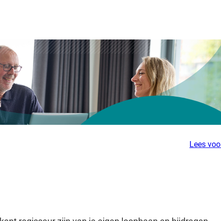
Ontmoet
Over
Vacatures
je
Arbeidsvoorwaa
Barneveld
collega's
Lees voo