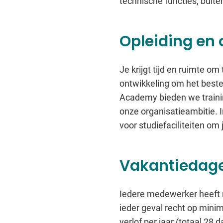
technische functies, buiten
Opleiding en 
Je krijgt tijd en ruimte o
ontwikkeling om het beste 
Academy bieden we trainin
onze organisatieambitie. I
voor studiefaciliteiten o
Vakantiedag
Iedere medewerker heeft rec
ieder geval recht op minim
verlof per jaar (totaal 28