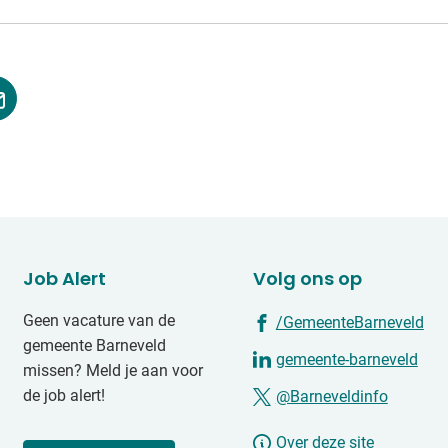
jst
(Verwijst
naar
een
ne
e-
e)
mailadres)
Job Alert
Volg ons op
(Ve
Geen vacature van de
/GemeenteBarneveld
gemeente Barneveld
na
(Ver
gemeente-barneveld
missen? Meld je aan voor
ee
naa
(Verwij
de job alert!
@Barneveldinfo
ex
een
naar
we
ext
Over deze site