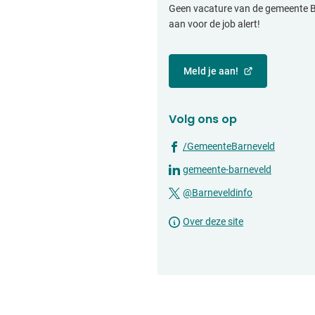
Geen vacature van de gemeente B
aan voor de job alert!
Meld je aan!
(Verwijst
naar
een
Volg ons op
externe
website)
(Verwijs
/GemeenteBarneveld
naar
(Verwijst
gemeente-barneveld
een
naar
(Verwijst
@Barneveldinfo
externe
een
naar
website
externe
Over deze site
een
website)
externe
website)